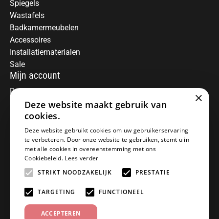
Spiegels
Wastafels
Badkamermeubelen
Accessoires
Installatiematerialen
Sale
Mijn account
Registreren
×
Mijn bestellingen
Deze website maakt gebruik van
Informatie
cookies.
Over ons
Deze website gebruikt cookies om uw gebruikerservaring
te verbeteren. Door onze website te gebruiken, stemt u in
Algemene voorwaarden
met alle cookies in overeenstemming met ons
Disclaimer
Cookiebeleid.
Lees verder
Privacy Policy
STRIKT NOODZAKELIJK
PRESTATIE
Betaalmethoden
Retourneren
TARGETING
FUNCTIONEEL
Klantenservice
ACCEPTEREN
Offerte aanvragen