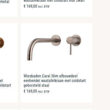
wastafelkraan met coldstart mat zwart
nmetal
€
169,00
incl. BTW
Wiesbaden Caral Slim afbouwdeel
el
eenhendel wastafelkraan met coldstart
ldstart
geborsteld staal
€
169,00
incl. BTW