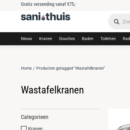
Gratis verzending vanaf €75,-
Nieuw
Kranen
Douches
Baden
Toiletten
Rad
Home
Producten getagged “Wastafelkranen”
Je bent hier:
Wastafelkranen
Categorieen
Kranen