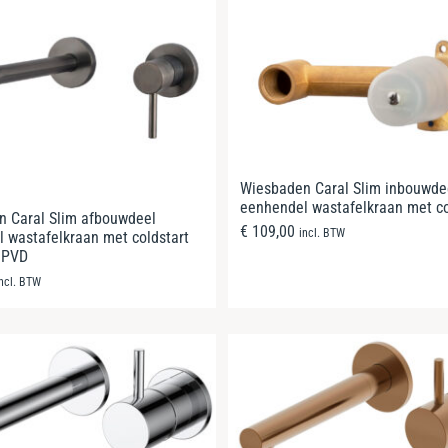
Wiesbaden Caral Slim inbouwde
eenhendel wastafelkraan met co
 Caral Slim afbouwdeel
€
109,00
incl. BTW
 wastafelkraan met coldstart
 PVD
incl. BTW