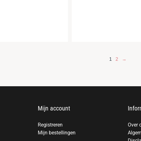
1
2
→
Mijn account
Infor
Registreren
Over 
Mijn bestellingen
Algem
Discl