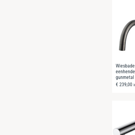
Wiesbaden
eenhendel
gunmetal
€
239,00