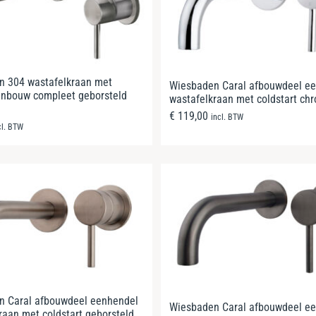
n 304 wastafelkraan met
Wiesbaden Caral afbouwdeel e
 inbouw compleet geborsteld
wastafelkraan met coldstart ch
€
119,00
incl. BTW
cl. BTW
n Caral afbouwdeel eenhendel
Wiesbaden Caral afbouwdeel e
raan met coldstart geborsteld