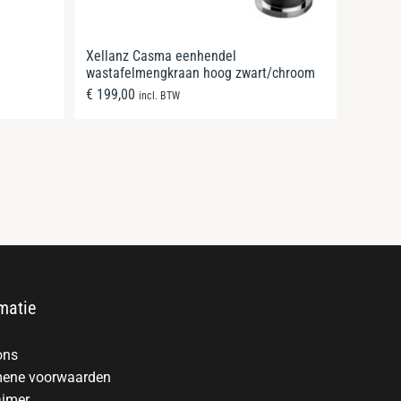
Xellanz Casma eenhendel
wastafelmengkraan hoog zwart/chroom
€
199,00
incl. BTW
matie
ons
ene voorwaarden
aimer