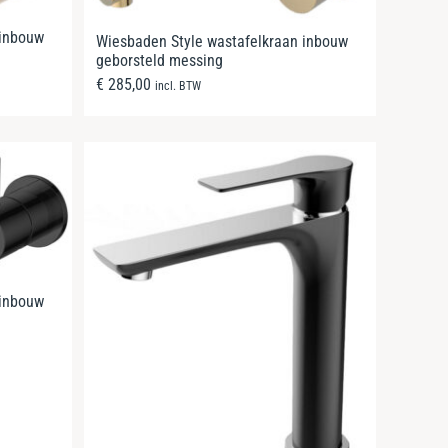
 inbouw
Wiesbaden Style wastafelkraan inbouw
geborsteld messing
€
285,00
incl. BTW
 inbouw