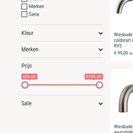
Merken
Serie
Kleur
Wiesbade
coldstart
RVS
Merken
€
99,00
in
Prijs
€84,00
€285,00
Sale
Wiesbade
wastafelk