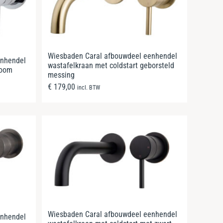
Wiesbaden Caral afbouwdeel eenhendel
enhendel
wastafelkraan met coldstart geborsteld
room
messing
€
179,00
incl. BTW
Wiesbaden Caral afbouwdeel eenhendel
enhendel