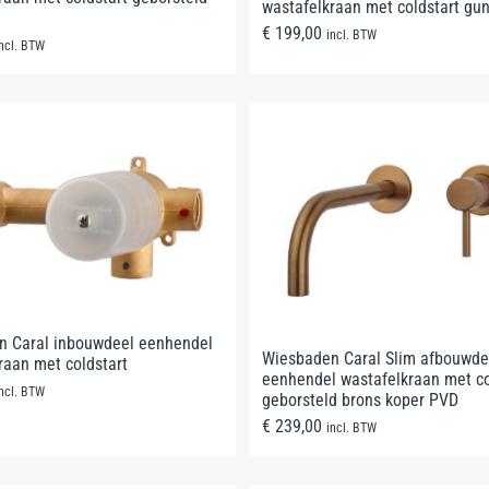
wastafelkraan met coldstart gu
€
199,00
incl. BTW
incl. BTW
n Caral inbouwdeel eenhendel
Wiesbaden Caral Slim afbouwde
raan met coldstart
eenhendel wastafelkraan met co
incl. BTW
geborsteld brons koper PVD
€
239,00
incl. BTW