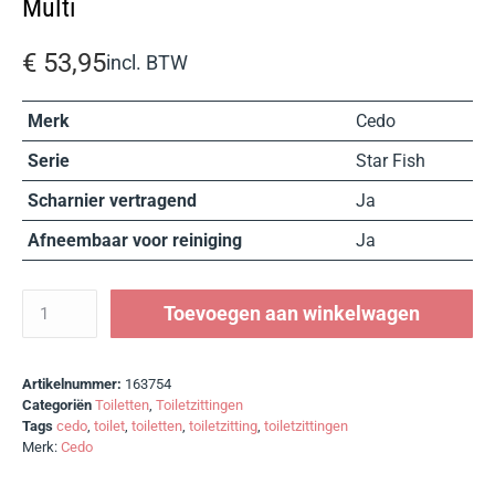
Multi
€
53,95
incl. BTW
Merk
Cedo
Serie
Star Fish
Scharnier vertragend
Ja
Afneembaar voor reiniging
Ja
Toevoegen aan winkelwagen
Artikelnummer:
163754
Categoriën
Toiletten
,
Toiletzittingen
Tags
cedo
,
toilet
,
toiletten
,
toiletzitting
,
toiletzittingen
Merk:
Cedo