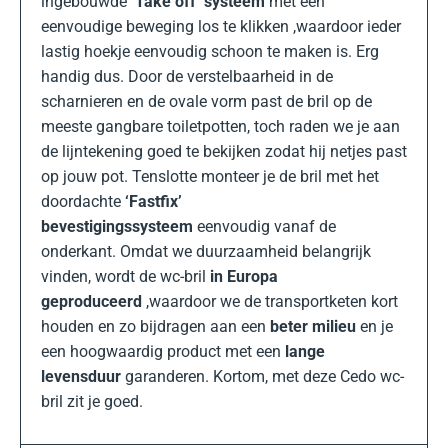
ingebouwde
‘Take off’ systeem
met een
eenvoudige beweging los te klikken ,waardoor ieder
lastig hoekje eenvoudig schoon te maken is. Erg
handig dus. Door de verstelbaarheid in de
scharnieren en de ovale vorm past de bril op de
meeste gangbare toiletpotten, toch raden we je aan
de lijntekening goed te bekijken zodat hij netjes past
op jouw pot. Tenslotte monteer je de bril met het
doordachte
‘Fastfix’
bevestigingssysteem
eenvoudig vanaf de
onderkant. Omdat we duurzaamheid belangrijk
vinden, wordt de wc-bril
in Europa
geproduceerd
,waardoor we de transportketen kort
houden en zo bijdragen aan een
beter milieu
en je
een hoogwaardig product met een
lange
levensduur
garanderen. Kortom, met deze Cedo wc-
bril zit je goed.