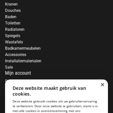
Kranen
Douches
Baden
Toiletten
Radiatoren
Spiegels
Wastafels
Badkamermeubelen
Accessoires
Installatiematerialen
Sale
Mijn account
Registreren
×
Mijn bestellingen
Deze website maakt gebruik van
Informatie
cookies.
Over ons
Deze website gebruikt cookies om uw gebruikerservaring
te verbeteren. Door onze website te gebruiken, stemt u in
Algemene voorwaarden
met alle cookies in overeenstemming met ons