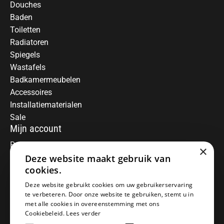
Douches
Baden
Toiletten
Radiatoren
Spiegels
Wastafels
Badkamermeubelen
Accessoires
Installatiematerialen
Sale
Mijn account
Registreren
×
Deze website maakt gebruik van
Mijn bestellingen
Informatie
cookies.
Over ons
Deze website gebruikt cookies om uw gebruikerservaring
te verbeteren. Door onze website te gebruiken, stemt u in
Algemene voorwaarden
met alle cookies in overeenstemming met ons
Disclaimer
Cookiebeleid.
Lees verder
Privacy Policy