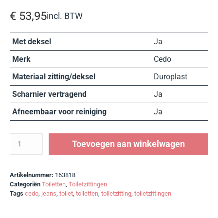
€
53,95
incl. BTW
Met deksel
Ja
Merk
Cedo
Materiaal zitting/deksel
Duroplast
Scharnier vertragend
Ja
Afneembaar voor reiniging
Ja
Toevoegen aan winkelwagen
Artikelnummer:
163818
Categoriën
Toiletten
,
Toiletzittingen
Tags
cedo
,
jeans
,
toilet
,
toiletten
,
toiletzitting
,
toiletzittingen