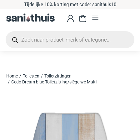
Tijdelijke 10% korting met code: sanithuis10
Home
Toiletten
Toiletzittingen
Je bent hier:
Cedo Dream blue Toiletzitting/siège wc Multi