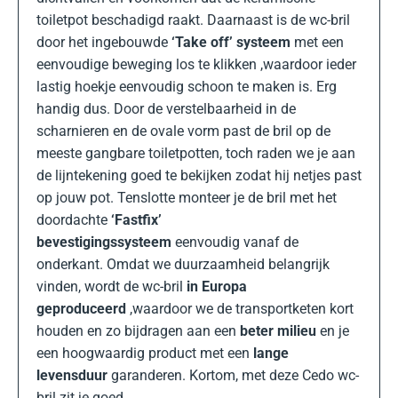
toiletpot beschadigd raakt. Daarnaast is de wc-bril
door het ingebouwde
‘Take off’ systeem
met een
eenvoudige beweging los te klikken ,waardoor ieder
lastig hoekje eenvoudig schoon te maken is. Erg
handig dus. Door de verstelbaarheid in de
scharnieren en de ovale vorm past de bril op de
meeste gangbare toiletpotten, toch raden we je aan
de lijntekening goed te bekijken zodat hij netjes past
op jouw pot. Tenslotte monteer je de bril met het
doordachte
‘Fastfix’
bevestigingssysteem
eenvoudig vanaf de
onderkant. Omdat we duurzaamheid belangrijk
vinden, wordt de wc-bril
in Europa
geproduceerd
,waardoor we de transportketen kort
houden en zo bijdragen aan een
beter milieu
en je
een hoogwaardig product met een
lange
levensduur
garanderen. Kortom, met deze Cedo wc-
bril zit je goed.