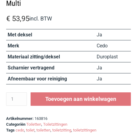
Multi
€
53,95
incl. BTW
Met deksel
Ja
Merk
Cedo
Materiaal zitting/deksel
Duroplast
Scharnier vertragend
Ja
Afneembaar voor reiniging
Ja
Toevoegen aan winkelwagen
Artikelnummer:
163816
Categoriën
Toiletten
,
Toiletzittingen
Tags
cedo
,
toilet
,
toiletten
,
toiletzitting
,
toiletzittingen