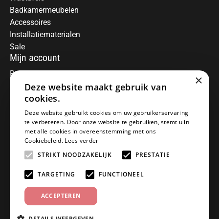
Badkamermeubelen
Accessoires
Installatiematerialen
Sale
Mijn account
Registreren
×
Deze website maakt gebruik van
Mijn bestellingen
Informatie
cookies.
Over ons
Deze website gebruikt cookies om uw gebruikerservaring
te verbeteren. Door onze website te gebruiken, stemt u in
Algemene voorwaarden
met alle cookies in overeenstemming met ons
Disclaimer
Cookiebeleid.
Lees verder
Privacy Policy
STRIKT NOODZAKELIJK
PRESTATIE
Betaalmethoden
Retourneren
TARGETING
FUNCTIONEEL
Klantenservice
ACCEPTEREN
Offerte aanvragen
Garantiebepalingen
DETAILS WEERGEVEN