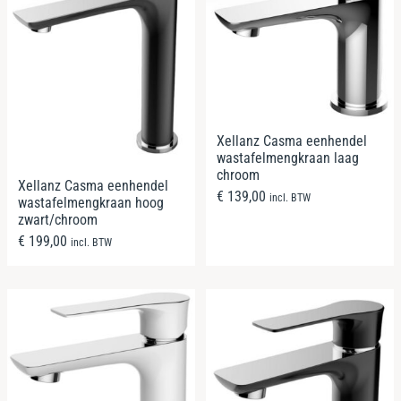
Xellanz Casma eenhendel
wastafelmengkraan laag
chroom
Xellanz Casma eenhendel
€
139,00
incl. BTW
wastafelmengkraan hoog
zwart/chroom
€
199,00
incl. BTW