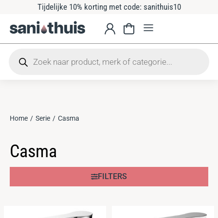
Tijdelijke 10% korting met code: sanithuis10
Home
Serie
Casma
Je bent hier:
Casma
FILTERS