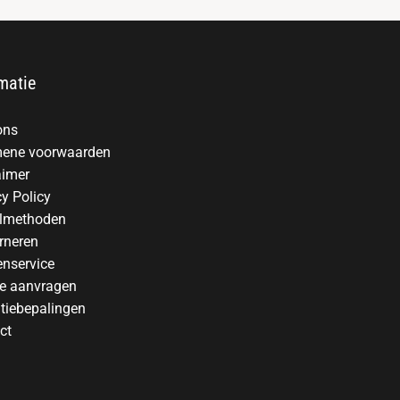
matie
ons
ene voorwaarden
aimer
cy Policy
lmethoden
rneren
enservice
te aanvragen
tiebepalingen
ct