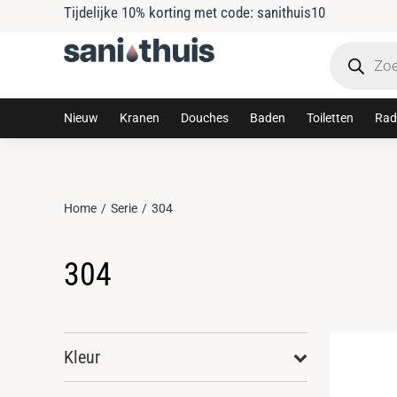
Tijdelijke 10% korting met code: sanithuis10
Nieuw
Kranen
Douches
Baden
Toiletten
Rad
Home
Serie
304
Je bent hier:
304
Kleur