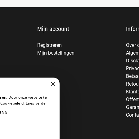
Mijn account
Infor
Registreren
Over 
Mijn bestellingen
Algem
Discl
Priva
Betaa
×
Retou
Klant
ren. Door onze website te
Offer
 Cookiebeleid.
Lees verder
Garan
ING
Conta