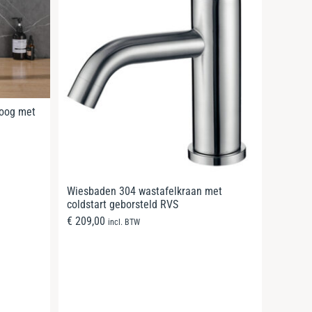
hoog met
Wiesbaden 304 wastafelkraan met
coldstart geborsteld RVS
€
209,00
incl. BTW