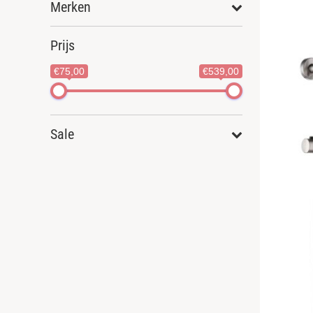
Merken
Prijs
€75,00
€539,00
Sale