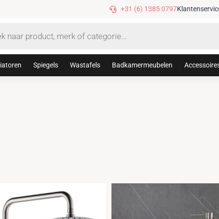
Gratis verzending vanaf €75,-
+31 (6) 1385 0797
Klantenservic
iatoren
Spiegels
Wastafels
Badkamermeubelen
Accessoire