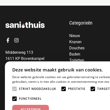
Categorieën
Nieuw
Kranen
Douches
Middenweg 113
Baden
1611 KP Bovenkarspel
Toiletten
06-13850797
Radiatoren
Deze website maakt gebruik van cookies.
Spiegels
E-mail:
info@sanithuis.nl
Deze website gebruikt cookies om uw gebruikerservaring te verbete
Wastafels
gebruiken, stemt u in met alle cookies in overeenstemming met ons
Badkamermeubelen
STRIKT NOODZAKELIJK
PRESTATIE
TARGET
Accessoires
Installatiematerialen
FUNCTIONEEL
Sale
ACCEPTEREN