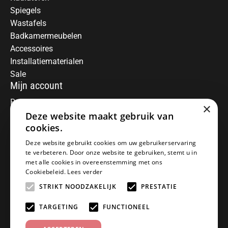
Spiegels
Wastafels
Badkamermeubelen
Accessoires
Installatiematerialen
Sale
Mijn account
Registreren
×
Deze website maakt gebruik van
Mijn bestellingen
Informatie
cookies.
Over ons
Deze website gebruikt cookies om uw gebruikerservaring
te verbeteren. Door onze website te gebruiken, stemt u in
Algemene voorwaarden
met alle cookies in overeenstemming met ons
Disclaimer
Cookiebeleid.
Lees verder
Privacy Policy
STRIKT NOODZAKELIJK
PRESTATIE
Betaalmethoden
Retourneren
TARGETING
FUNCTIONEEL
Klantenservice