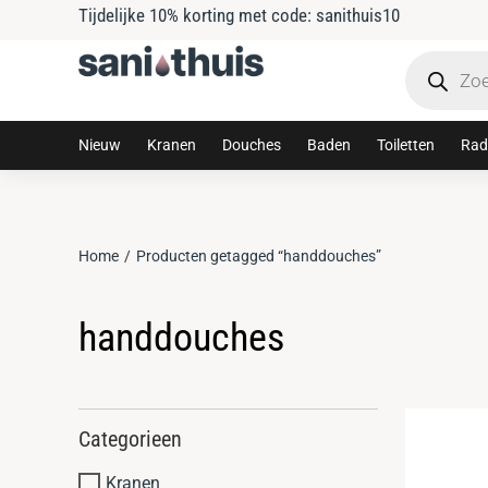
Tijdelijke 10% korting met code: sanithuis10
Nieuw
Kranen
Douches
Baden
Toiletten
Rad
Home
Producten getagged “handdouches”
Je bent hier:
handdouches
Categorieen
Kranen