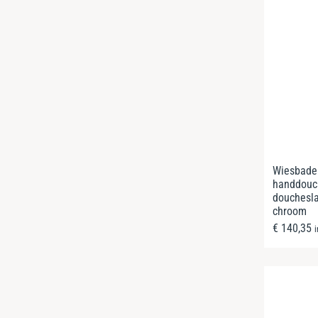
Wiesbade
handdouc
douchesl
chroom
€
140,35