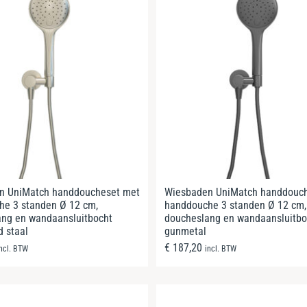
n UniMatch handdoucheset met
Wiesbaden UniMatch handdouc
he 3 standen Ø 12 cm,
handdouche 3 standen Ø 12 cm,
ang en wandaansluitbocht
doucheslang en wandaansluitbo
d staal
gunmetal
€
187,20
incl. BTW
incl. BTW