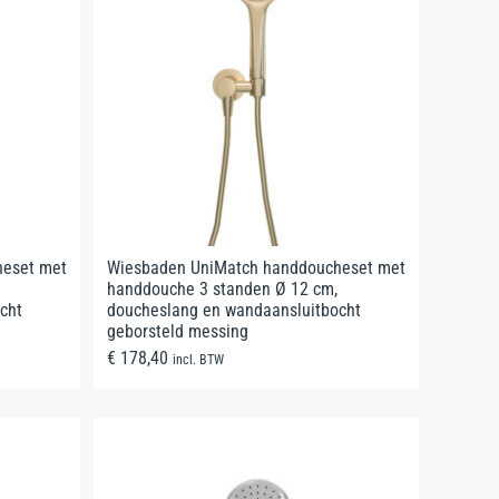
heset met
Wiesbaden UniMatch handdoucheset met
handdouche 3 standen Ø 12 cm,
cht
doucheslang en wandaansluitbocht
geborsteld messing
€
178,40
incl. BTW