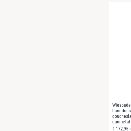
Wiesbade
handdouc
douchesl
gunmetal
€
172,95