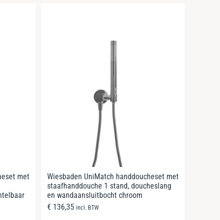
heset met
Wiesbaden UniMatch handdoucheset met
staafhanddouche 1 stand, doucheslang
telbaar
en wandaansluitbocht chroom
€
136,35
incl. BTW