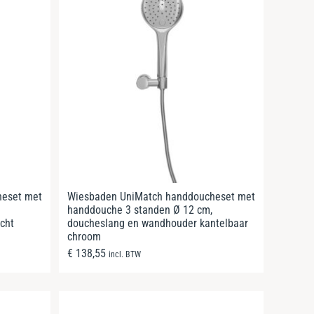
heset met
Wiesbaden UniMatch handdoucheset met
handdouche 3 standen Ø 12 cm,
cht
doucheslang en wandhouder kantelbaar
chroom
€
138,55
incl. BTW