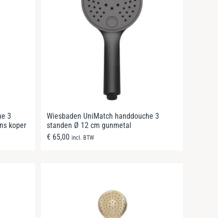
he 3
Wiesbaden UniMatch handdouche 3
ns koper
standen Ø 12 cm gunmetal
€
65,00
incl. BTW