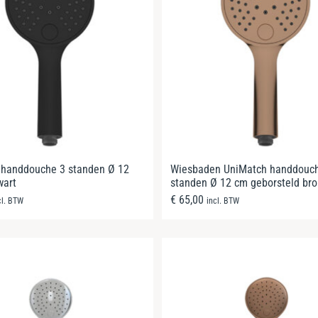
 handdouche 3 standen Ø 12
Wiesbaden UniMatch handdouc
wart
standen Ø 12 cm geborsteld bro
€
65,00
cl. BTW
incl. BTW