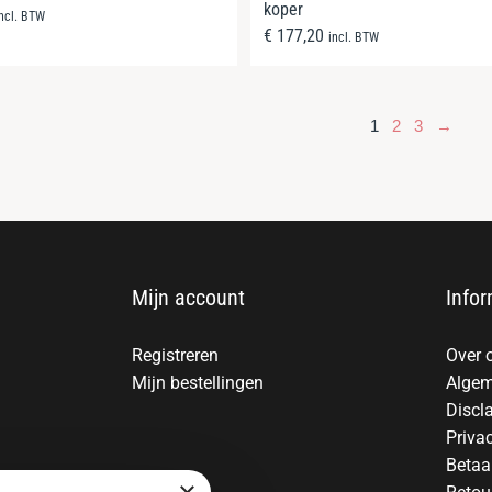
koper
incl. BTW
€
177,20
incl. BTW
1
2
3
→
Mijn account
Infor
Registreren
Over 
Mijn bestellingen
Algem
Discl
Priva
Betaa