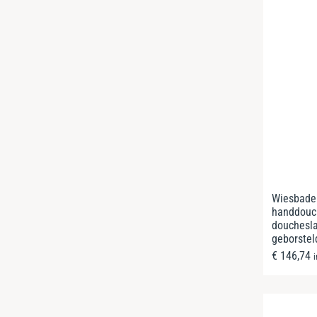
Wiesbade
handdouc
douchesl
geborstel
€
146,74