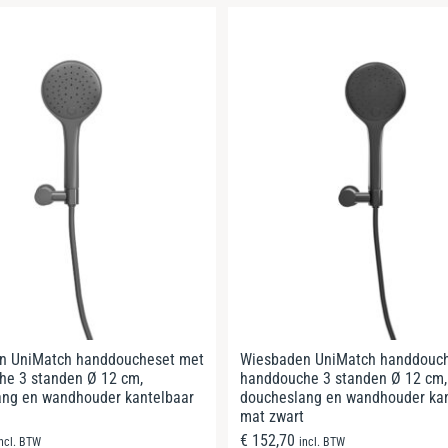
n UniMatch handdoucheset met
Wiesbaden UniMatch handdouc
he 3 standen Ø 12 cm,
handdouche 3 standen Ø 12 cm,
ang en wandhouder kantelbaar
doucheslang en wandhouder kan
mat zwart
€
152,70
incl. BTW
incl. BTW