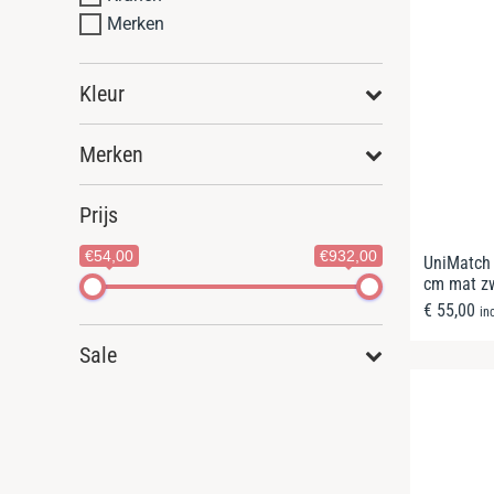
Merken
Kleur
Merken
Prijs
€54,00
€932,00
UniMatch
cm mat z
€
55,00
in
Sale