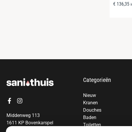
€
136,35
Categorieën
Nieuw
Kranen
Douches
Middenweg 113
Baden
1611 KP Bovenkarspel
Toiletten
06-13850797