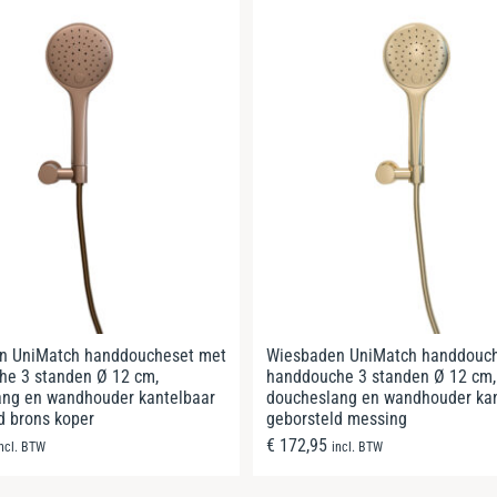
n UniMatch handdoucheset met
Wiesbaden UniMatch handdouc
he 3 standen Ø 12 cm,
handdouche 3 standen Ø 12 cm,
ang en wandhouder kantelbaar
doucheslang en wandhouder kan
d brons koper
geborsteld messing
€
172,95
incl. BTW
incl. BTW