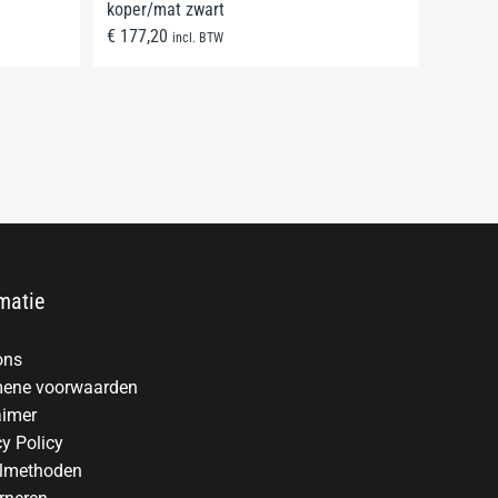
koper/mat zwart
€
177,20
incl. BTW
matie
ons
ene voorwaarden
aimer
cy Policy
lmethoden