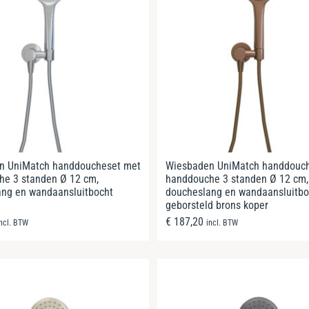
n UniMatch handdoucheset met
Wiesbaden UniMatch handdouc
he 3 standen Ø 12 cm,
handdouche 3 standen Ø 12 cm,
ang en wandaansluitbocht
doucheslang en wandaansluitbo
geborsteld brons koper
€
187,20
incl. BTW
incl. BTW