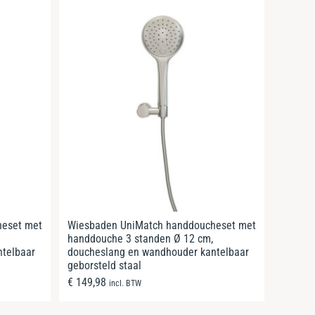
heset met
Wiesbaden UniMatch handdoucheset met
handdouche 3 standen Ø 12 cm,
telbaar
doucheslang en wandhouder kantelbaar
geborsteld staal
€
149,98
incl. BTW