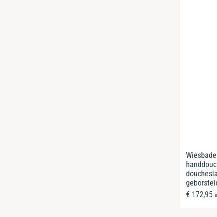
Wiesbade
handdouc
douchesl
geborstel
€
172,95