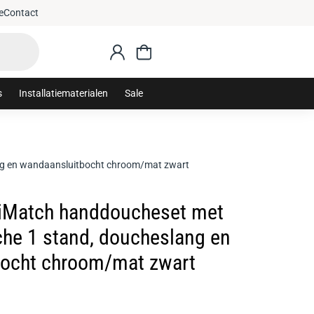
e
Contact
s
Installatiematerialen
Sale
g en wandaansluitbocht chroom/mat zwart
iMatch handdoucheset met
he 1 stand, doucheslang en
ocht chroom/mat zwart