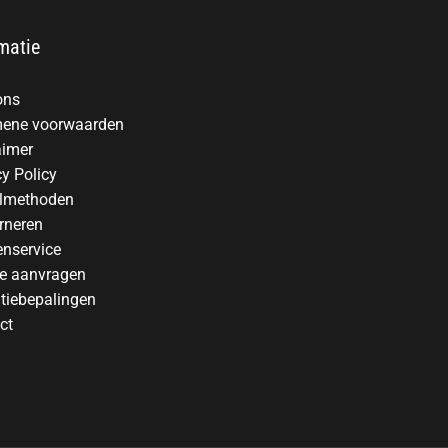
matie
ons
ene voorwaarden
aimer
cy Policy
lmethoden
rneren
enservice
te aanvragen
tiebepalingen
ct