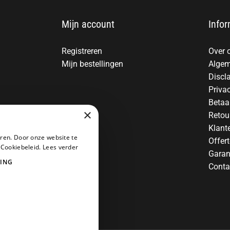
Mijn account
Infor
Registreren
Over 
Mijn bestellingen
Algem
Discl
Priva
Betaa
×
Retou
Klant
ren. Door onze website te
Offer
 Cookiebeleid.
Lees verder
Garan
ING
Conta