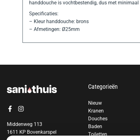
handdouche is vochtbestendig, dus met minimaal on
Specificaties:
– Kleur handdouche: brons
– Afmetingen: Ø25mm
Categorieën
Nieuw
Kranen
Douches
Middenweg 113
Baden
1611 KP Bovenkarspel
Toiletten
06-13850797