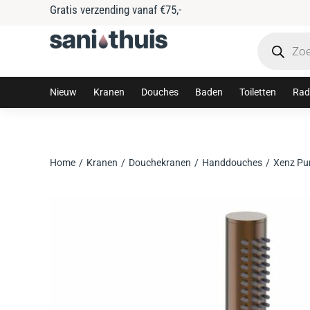
Gratis verzending vanaf €75,-
Nieuw
Kranen
Douches
Baden
Toiletten
Rad
Home
Kranen
Douchekranen
Handdouches
Xenz Pu
Je bent hier: