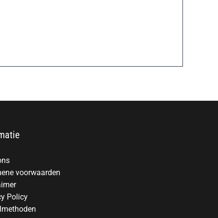
matie
ons
ene voorwaarden
aimer
cy Policy
lmethoden