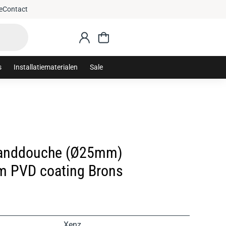
: sanithuis10
Gratis 
e
Contact
s
Installatiematerialen
Sale
handdouche (Ø25mm)
m PVD coating Brons
Xenz