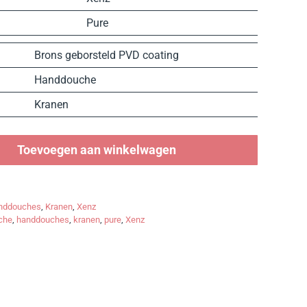
Pure
Brons geborsteld PVD coating
Handdouche
Kranen
Toevoegen aan winkelwagen
nddouches
,
Kranen
,
Xenz
che
,
handdouches
,
kranen
,
pure
,
Xenz