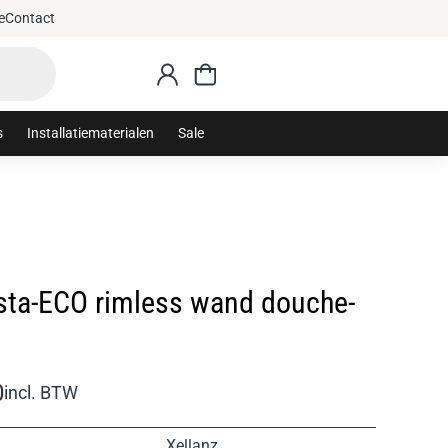
e
Contact
s
Installatiematerialen
Sale
ta-ECO rimless wand douche-
0
incl. BTW
Xellanz