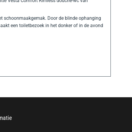
 witte Vesta Comfort Rimless douche-wc van
 het schoonmaakgemak. Door de blinde ophanging
maakt een toiletbezoek in het donker of in de avond
matie