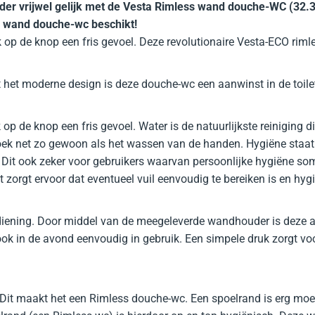
erder vrijwel gelijk met de Vesta Rimless wand douche-WC (32.
s wand douche-wc beschikt!
k op de knop een fris gevoel. Deze revolutionaire Vesta-ECO ri
 het moderne design is deze douche-wc een aanwinst in de toile
 de knop een fris gevoel. Water is de natuurlijkste reiniging die
ezoek net zo gewoon als het wassen van de handen. Hygiëne staat
 Dit ook zeker voor gebruikers waarvan persoonlijke hygiëne soms
zorgt ervoor dat eventueel vuil eenvoudig te bereiken is en hygi
diening. Door middel van de meegeleverde wandhouder is deze al
ook in de avond eenvoudig in gebruik. Een simpele druk zorgt v
 maakt het een Rimless douche-wc. Een spoelrand is erg moeilijk