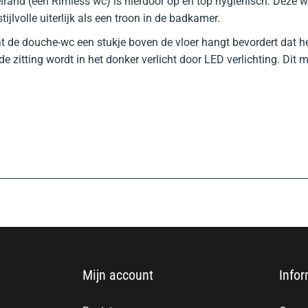
poelrand (een Rimless wc) is hierdoor op en top hygiënisch. Deze
tijlvolle uiterlijk als een troon in de badkamer.
t de douche-wc een stukje boven de vloer hangt bevordert dat
de zitting wordt in het donker verlicht door LED verlichting. Dit 
Mijn account
Infor