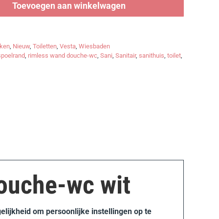
Toevoegen aan winkelwagen
ken
,
Nieuw
,
Toiletten
,
Vesta
,
Wiesbaden
spoelrand
,
rimless wand douche-wc
,
Sani
,
Sanitair
,
sanithuis
,
toilet
,
ouche-wc wit
elijkheid om persoonlijke instellingen op te