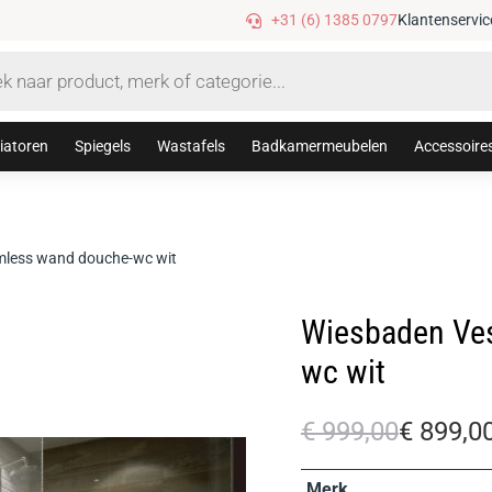
Gratis verzending vanaf €75,-
+31 (6) 1385 0797
Klantenservic
iatoren
Spiegels
Wastafels
Badkamermeubelen
Accessoire
mless wand douche-wc wit
Wiesbaden Ves
wc wit
€
999,00
€
899,0
Merk