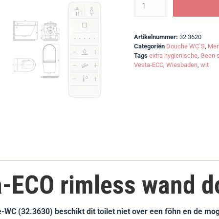
Artikelnummer:
32.3620
Categoriën
Douche WC`S
,
Mer
Tags
extra hygienische
,
Geen 
Vesta-ECO
,
Wiesbaden
,
wit
-ECO rimless wand d
-WC (32.3630) beschikt dit toilet niet over een föhn en de mog