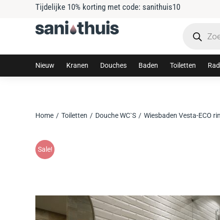
Tijdelijke 10% korting met code: sanithuis10
Nieuw
Kranen
Douches
Baden
Toiletten
Rad
Home
Toiletten
Douche WC`S
Wiesbaden Vesta-ECO ri
Je bent hier:
Sale!