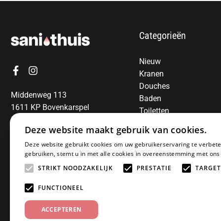
Categorieën
Nieuw
Kranen
Douches
Middenweg 113
Baden
1611 KP Bovenkarspel
Toiletten
06-13850797
Radiatoren
Deze website maakt gebruik van cookies.
Spiegels
E-mail:
info@sanithuis.nl
Deze website gebruikt cookies om uw gebruikerservaring te verbete
Wastafels
gebruiken, stemt u in met alle cookies in overeenstemming met ons
Badkamermeubelen
STRIKT NOODZAKELIJK
PRESTATIE
TARGET
Accessoires
Installatiematerialen
FUNCTIONEEL
Sale
ACCEPTEREN