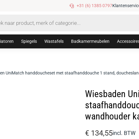
Gratis verzending vanaf €75,-
+31 (6) 1385 0797
Klantenservic
iatoren
Spiegels
Wastafels
Badkamermeubelen
Accessoire
en UniMatch handdoucheset met staafhanddouche 1 stand, doucheslan
Wiesbaden Un
staafhanddouc
wandhouder k
€
134,55
incl. BTW