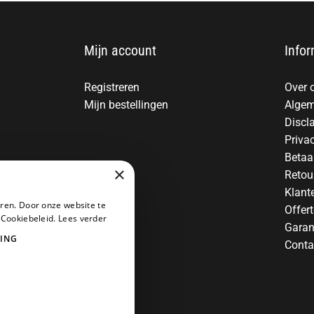
Mijn account
Infor
Registreren
Over 
Mijn bestellingen
Algem
Discl
Priva
Betaa
×
Retou
Klant
ren. Door onze website te
Offer
 Cookiebeleid.
Lees verder
Garan
ING
Conta