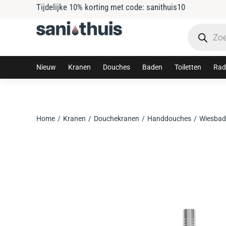
Tijdelijke 10% korting met code: sanithuis10
Nieuw
Kranen
Douches
Baden
Toiletten
Rad
Home
Kranen
Douchekranen
Handdouches
Wiesbad
Je bent hier: