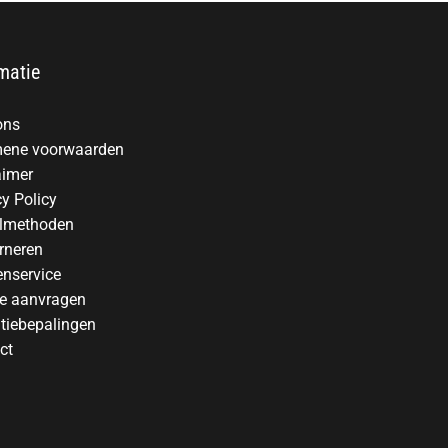
matie
ons
ene voorwaarden
aimer
cy Policy
lmethoden
rneren
enservice
te aanvragen
tiebepalingen
ct