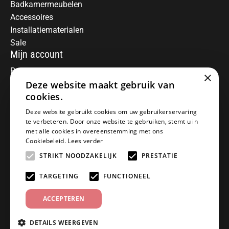
Badkamermeubelen
Accessoires
Installatiematerialen
Sale
Mijn account
Registreren
×
Deze website maakt gebruik van
Mijn bestellingen
Informatie
cookies.
Over ons
Deze website gebruikt cookies om uw gebruikerservaring
te verbeteren. Door onze website te gebruiken, stemt u in
Algemene voorwaarden
met alle cookies in overeenstemming met ons
Disclaimer
Cookiebeleid.
Lees verder
Privacy Policy
STRIKT NOODZAKELIJK
PRESTATIE
Betaalmethoden
Retourneren
TARGETING
FUNCTIONEEL
Klantenservice
ACCEPTEREN
Offerte aanvragen
Garantiebepalingen
DETAILS WEERGEVEN
Contact