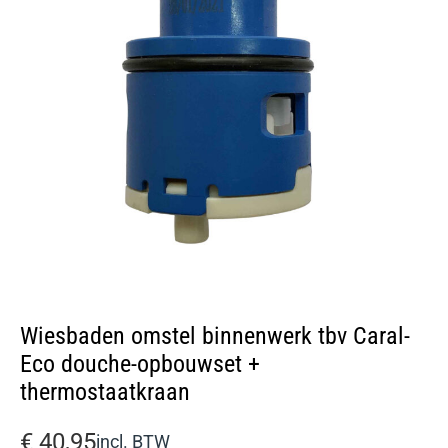
Wiesbaden omstel binnenwerk tbv Caral-
Eco douche-opbouwset +
thermostaatkraan
€
40,95
incl. BTW