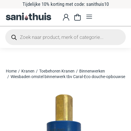
Tijdelijke 10% korting met code: sanithuis10
Home
Kranen
Toebehoren Kranen
Binnenwerken
Je bent hier:
Wiesbaden omstel binnenwerk tbv Caral-Eco douche-opbouwset +