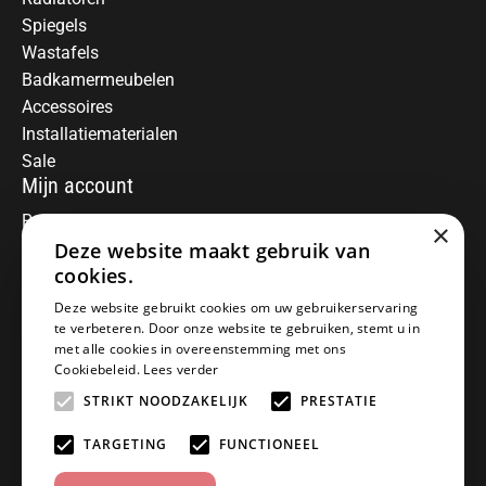
Spiegels
Wastafels
Badkamermeubelen
Accessoires
Installatiematerialen
Sale
Mijn account
Registreren
×
Deze website maakt gebruik van
Mijn bestellingen
Informatie
cookies.
Over ons
Deze website gebruikt cookies om uw gebruikerservaring
te verbeteren. Door onze website te gebruiken, stemt u in
Algemene voorwaarden
met alle cookies in overeenstemming met ons
Disclaimer
Cookiebeleid.
Lees verder
Privacy Policy
STRIKT NOODZAKELIJK
PRESTATIE
Betaalmethoden
Retourneren
TARGETING
FUNCTIONEEL
Klantenservice