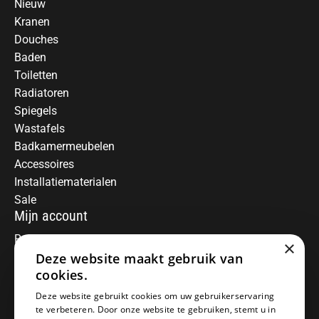
Nieuw
Kranen
Douches
Baden
Toiletten
Radiatoren
Spiegels
Wastafels
Badkamermeubelen
Accessoires
Installatiematerialen
Sale
Mijn account
Registreren
×
Mijn bestellingen
Deze website maakt gebruik van
Informatie
cookies.
Over ons
Deze website gebruikt cookies om uw gebruikerservaring
te verbeteren. Door onze website te gebruiken, stemt u in
Algemene voorwaarden