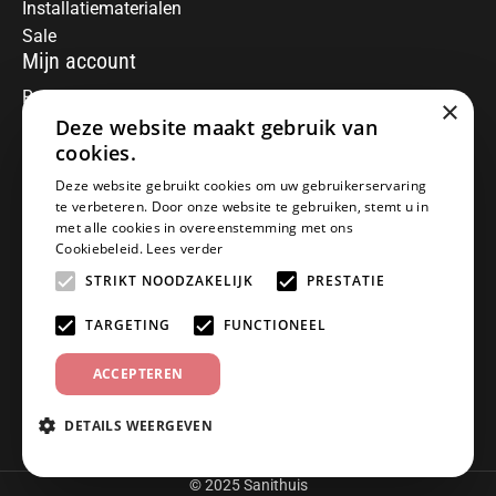
Installatiematerialen
Sale
Mijn account
Registreren
×
Deze website maakt gebruik van
Mijn bestellingen
Informatie
cookies.
Over ons
Deze website gebruikt cookies om uw gebruikerservaring
te verbeteren. Door onze website te gebruiken, stemt u in
Algemene voorwaarden
met alle cookies in overeenstemming met ons
Disclaimer
Cookiebeleid.
Lees verder
Privacy Policy
STRIKT NOODZAKELIJK
PRESTATIE
Betaalmethoden
Retourneren
TARGETING
FUNCTIONEEL
Klantenservice
ACCEPTEREN
Offerte aanvragen
Garantiebepalingen
DETAILS WEERGEVEN
Contact
© 2025 Sanithuis