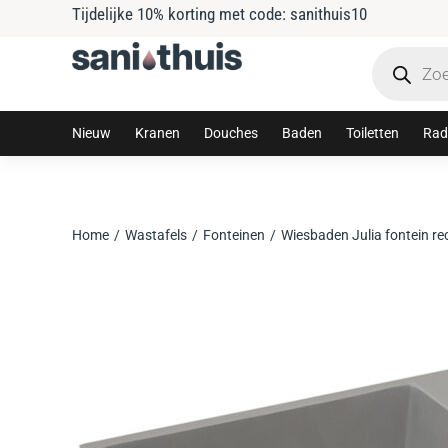
Tijdelijke 10% korting met code: sanithuis10
Nieuw
Kranen
Douches
Baden
Toiletten
Rad
Home
Wastafels
Fonteinen
Wiesbaden Julia fontein r
Je bent hier: