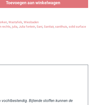
Toevoegen aan winkelwagen
erken
,
Wastafels
,
Wiesbaden
n rechts
,
julia
,
Julia fontein
,
Sani
,
Sanitair
,
sanithuis
,
solid surface
en vochtbestendig. Bijtende stoffen kunnen de