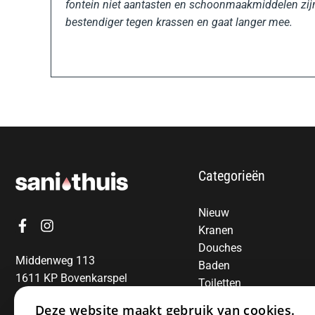
fontein niet aantasten en schoonmaakmiddelen zijn 
bestendiger tegen krassen en gaat langer mee.
Categorieën
Nieuw
Kranen
Douches
Middenweg 113
Baden
1611 KP Bovenkarspel
Toiletten
06-13850797
Radiatoren
Deze website maakt gebruik van cookies.