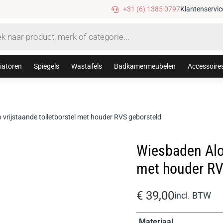
Gratis verzending vanaf €75,-
+31 (6) 1385 0797
Klantenservic
iatoren
Spiegels
Wastafels
Badkamermeubelen
Accessoire
vrijstaande toiletborstel met houder RVS geborsteld
Wiesbaden Alon
met houder RV
€
39,00
incl. BTW
Materiaal