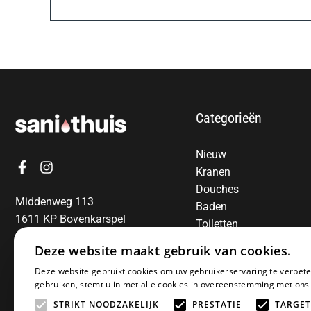
Categorieën
Nieuw
Kranen
Douches
Middenweg 113
Baden
1611 KP Bovenkarspel
Toiletten
06-13850797
Radiatoren
Deze website maakt gebruik van cookies.
Spiegels
E-mail:
info@sanithuis.nl
Deze website gebruikt cookies om uw gebruikerservaring te verbete
Wastafels
gebruiken, stemt u in met alle cookies in overeenstemming met ons
Badkamermeubelen
STRIKT NOODZAKELIJK
PRESTATIE
TARGET
Accessoires