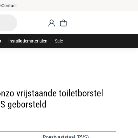
e
Contact
s
Installatiematerialen
Sale
zo vrijstaande toiletborstel
S geborsteld
Roestvaststaal (RVS)