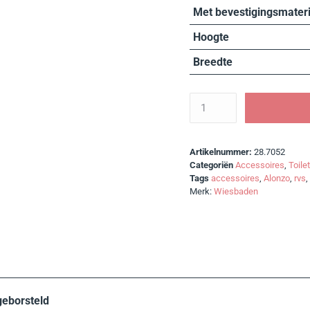
Met bevestigingsmateri
Hoogte
Breedte
Artikelnummer:
28.7052
Categoriën
Accessoires
,
Toile
Tags
accessoires
,
Alonzo
,
rvs
,
Merk:
Wiesbaden
geborsteld