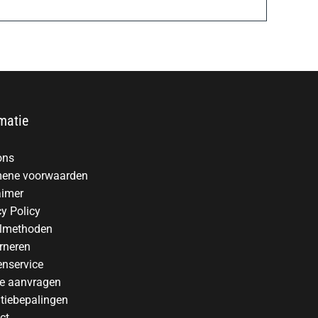
matie
ons
ene voorwaarden
aimer
cy Policy
lmethoden
rneren
enservice
te aanvragen
tiebepalingen
ct