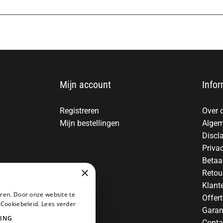
Mijn account
Infor
Registreren
Over 
Mijn bestellingen
Algem
Discl
Priva
Betaa
×
Retou
Klant
ren. Door onze website te
Offer
 Cookiebeleid.
Lees verder
Garan
ING
Conta