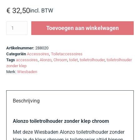
€
32,50
incl. BTW
Toevoegen aan winkelwagen
Artikelnummer:
288020
Categoriën
Accessoires
,
Toiletaccessoires
Tags
accessoires
,
Alonzo
,
Chroom
,
toilet
,
toiletrolhouder
,
toiletrolhouder
zonder klep
Merk:
Wiesbaden
Beschrijving
Alonzo toiletrolhouder zonder klep chroom
Met deze Wiesbaden Alonzo toiletrolhouder zonder
klep in de kleur chroom is toiletpapier altijd binnen