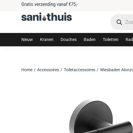
Gratis verzending vanaf €75,-
Nieuw
Kranen
Douches
Baden
Toiletten
Rad
Home
Accessoires
Toiletaccessoires
Wiesbaden Alonzo 
Je bent hier: