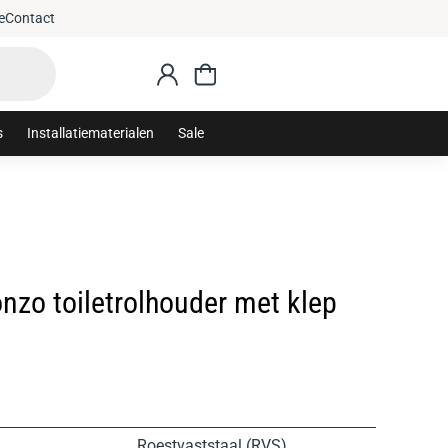
: sanithuis10
Gratis 
e
Contact
s
Installatiematerialen
Sale
nzo toiletrolhouder met klep
Roestvaststaal (RVS)