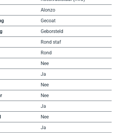
Alonzo
ng
Gecoat
g
Geborsteld
Rond staf
Rond
Nee
Ja
Nee
r
Nee
Ja
d
Nee
Ja