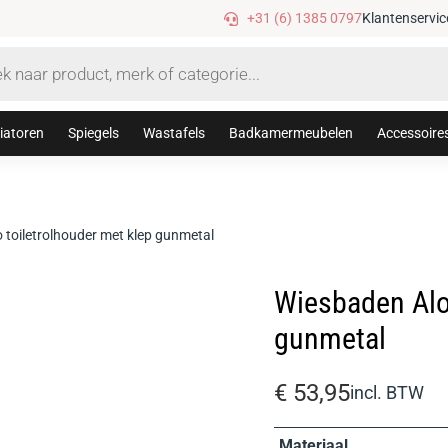
Tijdelijke 10% korting met code
+31 (6) 1385 0797
Klantenservic
iatoren
Spiegels
Wastafels
Badkamermeubelen
Accessoire
toiletrolhouder met klep gunmetal
Wiesbaden Alo
gunmetal
€
53,95
incl. BTW
Materiaal