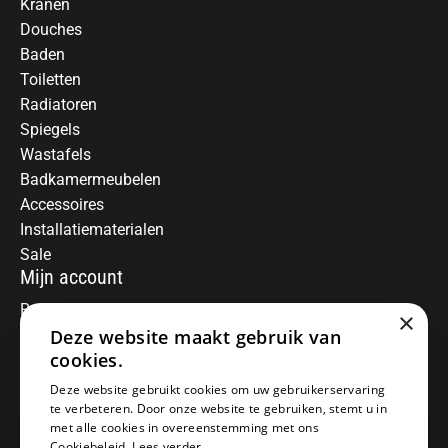
Kranen
Douches
Baden
Toiletten
Radiatoren
Spiegels
Wastafels
Badkamermeubelen
Accessoires
Installatiematerialen
Sale
Mijn account
Registreren
×
Deze website maakt gebruik van
Mijn bestellingen
Informatie
cookies.
Over ons
Deze website gebruikt cookies om uw gebruikerservaring
te verbeteren. Door onze website te gebruiken, stemt u in
Algemene voorwaarden
met alle cookies in overeenstemming met ons
Disclaimer
Cookiebeleid.
Lees verder