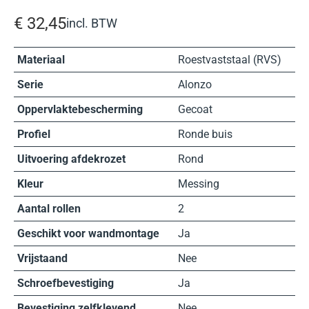
€
32,45
incl. BTW
Materiaal
Roestvaststaal (RVS)
Serie
Alonzo
Oppervlaktebescherming
Gecoat
Profiel
Ronde buis
Uitvoering afdekrozet
Rond
Kleur
Messing
Aantal rollen
2
Geschikt voor wandmontage
Ja
Vrijstaand
Nee
Schroefbevestiging
Ja
Bevestiging zelfklevend
Nee