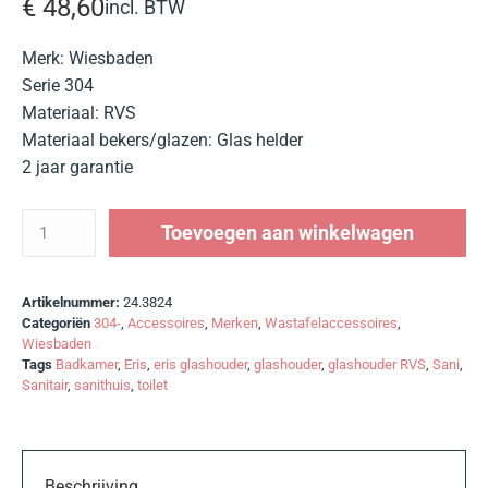
€
48,60
incl. BTW
Merk: Wiesbaden
Serie 304
Materiaal: RVS
Materiaal bekers/glazen: Glas helder
2 jaar garantie
Toevoegen aan winkelwagen
Artikelnummer:
24.3824
Categoriën
304-
,
Accessoires
,
Merken
,
Wastafelaccessoires
,
Wiesbaden
Tags
Badkamer
,
Eris
,
eris glashouder
,
glashouder
,
glashouder RVS
,
Sani
,
Sanitair
,
sanithuis
,
toilet
Beschrijving