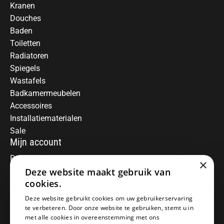
Kranen
Douches
Baden
Toiletten
Radiatoren
Spiegels
Wastafels
Badkamermeubelen
Accessoires
Installatiematerialen
Sale
Mijn account
Registreren
×
Mijn bestellingen
Deze website maakt gebruik van
Informatie
cookies.
Over ons
Deze website gebruikt cookies om uw gebruikerservaring
te verbeteren. Door onze website te gebruiken, stemt u in
Algemene voorwaarden
met alle cookies in overeenstemming met ons
Disclaimer