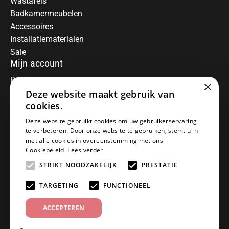
Wastafels
Badkamermeubelen
Accessoires
Installatiematerialen
Sale
Mijn account
Registreren
×
Mijn bestellingen
Deze website maakt gebruik van
Informatie
cookies.
Over ons
Deze website gebruikt cookies om uw gebruikerservaring
te verbeteren. Door onze website te gebruiken, stemt u in
Algemene voorwaarden
met alle cookies in overeenstemming met ons
Disclaimer
Cookiebeleid.
Lees verder
Privacy Policy
STRIKT NOODZAKELIJK
PRESTATIE
Betaalmethoden
Retourneren
TARGETING
FUNCTIONEEL
Klantenservice
ACCEPTEREN
Offerte aanvragen
Garantiebepalingen