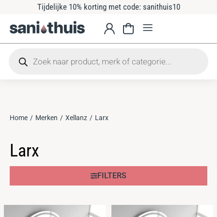
Tijdelijke 10% korting met code: sanithuis10
Home
Merken
Xellanz
Larx
Je bent hier:
Larx
FILTERS