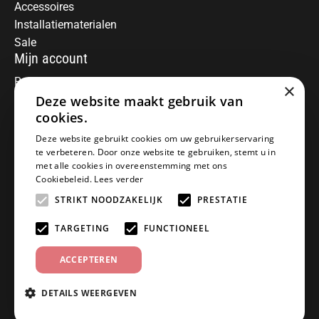
Accessoires
Installatiematerialen
Sale
Mijn account
Registreren
×
Mijn bestellingen
Deze website maakt gebruik van
Informatie
cookies.
Over ons
Deze website gebruikt cookies om uw gebruikerservaring
te verbeteren. Door onze website te gebruiken, stemt u in
Algemene voorwaarden
met alle cookies in overeenstemming met ons
Disclaimer
Cookiebeleid.
Lees verder
Privacy Policy
STRIKT NOODZAKELIJK
PRESTATIE
Betaalmethoden
Retourneren
TARGETING
FUNCTIONEEL
Klantenservice
ACCEPTEREN
Offerte aanvragen
Garantiebepalingen
DETAILS WEERGEVEN
Contact