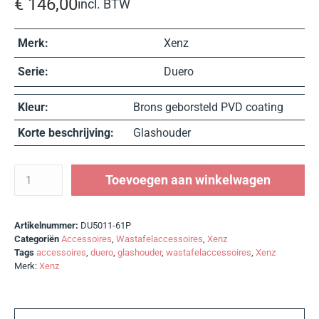
€
146,00
incl. BTW
Merk:
Xenz
Serie:
Duero
Kleur:
Brons geborsteld PVD coating
Korte beschrijving:
Glashouder
Toevoegen aan winkelwagen
Artikelnummer:
DU5011-61P
Categoriën
Accessoires
,
Wastafelaccessoires
,
Xenz
Tags
accessoires
,
duero
,
glashouder
,
wastafelaccessoires
,
Xenz
Merk:
Xenz