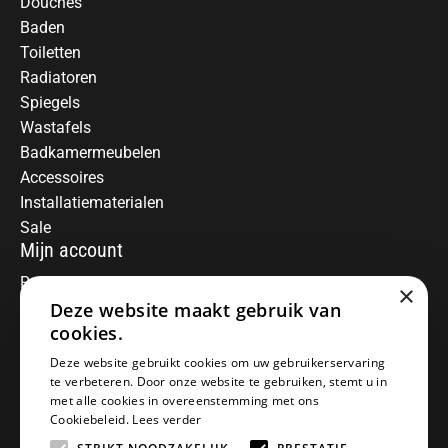
Douches
Baden
Toiletten
Radiatoren
Spiegels
Wastafels
Badkamermeubelen
Accessoires
Installatiematerialen
Sale
Mijn account
Registreren
×
Deze website maakt gebruik van
Mijn bestellingen
Informatie
cookies.
Over ons
Deze website gebruikt cookies om uw gebruikerservaring
te verbeteren. Door onze website te gebruiken, stemt u in
Algemene voorwaarden
met alle cookies in overeenstemming met ons
Disclaimer
Cookiebeleid.
Lees verder
Privacy Policy