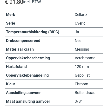
€
91,80
incl. BTW
Merk
Xellanz
Serie
Overig
Temperatuurblokkering (38°C)
Ja
Drukcompenserend
Nee
Materiaal kraan
Messing
Oppervlaktebescherming
Verchroomd
Hartafstand
120 mm
Oppervlaktebehandeling
Gepolijst
Kleur
Chroom
Aansluiting aanvoer
Buitendraad
Maat aansluiting aanvoer
3/8″