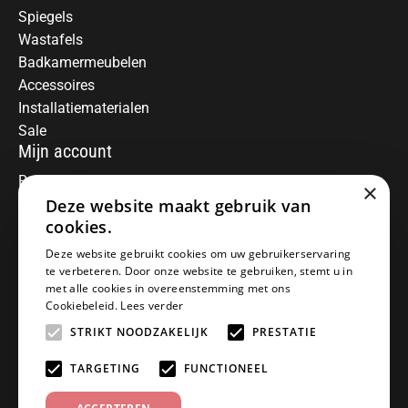
Spiegels
Wastafels
Badkamermeubelen
Accessoires
Installatiematerialen
Sale
Mijn account
Registreren
×
Mijn bestellingen
Deze website maakt gebruik van
Informatie
cookies.
Over ons
Deze website gebruikt cookies om uw gebruikerservaring
te verbeteren. Door onze website te gebruiken, stemt u in
Algemene voorwaarden
met alle cookies in overeenstemming met ons
Disclaimer
Cookiebeleid.
Lees verder
Privacy Policy
STRIKT NOODZAKELIJK
PRESTATIE
Betaalmethoden
Retourneren
TARGETING
FUNCTIONEEL
Klantenservice