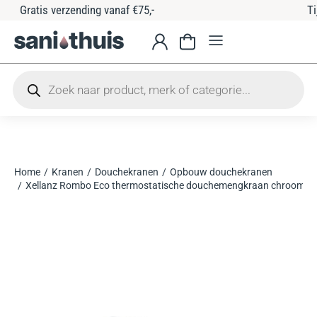
Tijdelijke 10% korting met code: sanithuis10
Home
Kranen
Douchekranen
Opbouw douchekranen
Je bent hier:
Xellanz Rombo Eco thermostatische douchemengkraan chroom