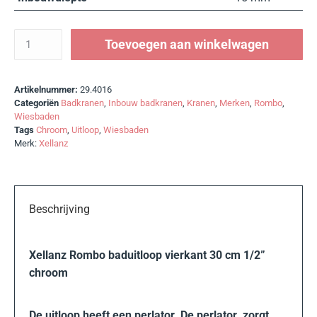
Toevoegen aan winkelwagen
Artikelnummer:
29.4016
Categoriën
Badkranen
,
Inbouw badkranen
,
Kranen
,
Merken
,
Rombo
,
Wiesbaden
Tags
Chroom
,
Uitloop
,
Wiesbaden
Merk:
Xellanz
Beschrijving
Xellanz Rombo baduitloop vierkant 30 cm 1/2”
chroom
De uitloop heeft een perlator. De perlator zorgt