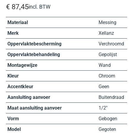
€
87,45
incl. BTW
Materiaal
Messing
Merk
Xellanz
Oppervlaktebescherming
Verchroomd
Oppervlaktebehandeling
Gepolijst
Montagewijze
Wand
Kleur
Chroom
Accentkleur
Geen
Aansluiting aanvoer
Buitendraad
Maat aansluiting aanvoer
1/2″
Vorm
Gebogen
Model
Gegoten