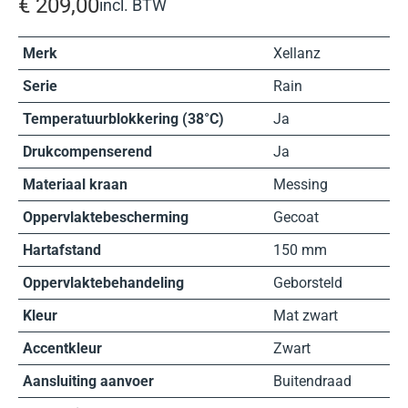
€
209,00
incl. BTW
Merk
Xellanz
Serie
Rain
Temperatuurblokkering (38°C)
Ja
Drukcompenserend
Ja
Materiaal kraan
Messing
Oppervlaktebescherming
Gecoat
Hartafstand
150 mm
Oppervlaktebehandeling
Geborsteld
Kleur
Mat zwart
Accentkleur
Zwart
Aansluiting aanvoer
Buitendraad