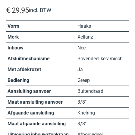
€
29,95
incl. BTW
Vorm
Haaks
Merk
Xellanz
Inbouw
Nee
Afsluitmechanisme
Bovendeel keramisch
Met afdekrozet
Ja
Bediening
Greep
Aansluiting aanvoer
Buitendraad
Maat aansluiting aanvoer
3/8″
Afgaande aansluiting
Knelring
Maat afgaande aansluiting
3/8″
Uitvoering inbouwstopkraan
Afbouwdeel