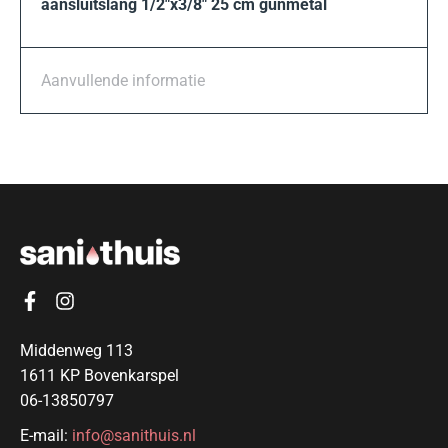
aansluitslang 1/2″x3/8″ 25 cm gunmetal
Aanvullende informatie
Middenweg 113
1611 KP Bovenkarspel
06-13850797
E-mail:
info@sanithuis.nl