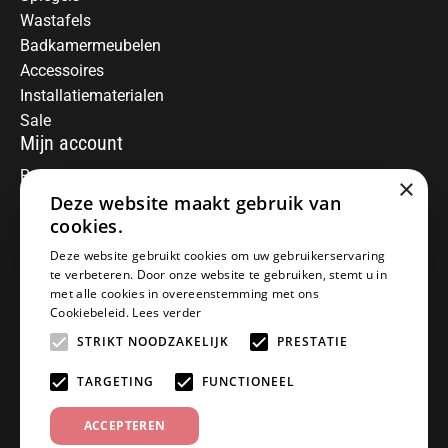
Wastafels
Badkamermeubelen
Accessoires
Installatiematerialen
Sale
Mijn account
Registreren
×
Deze website maakt gebruik van
Mijn bestellingen
Informatie
cookies.
Over ons
Deze website gebruikt cookies om uw gebruikerservaring
te verbeteren. Door onze website te gebruiken, stemt u in
Algemene voorwaarden
met alle cookies in overeenstemming met ons
Disclaimer
Cookiebeleid.
Lees verder
Privacy Policy
STRIKT NOODZAKELIJK
PRESTATIE
Betaalmethoden
Retourneren
TARGETING
FUNCTIONEEL
Klantenservice
ACCEPTEREN
Offerte aanvragen