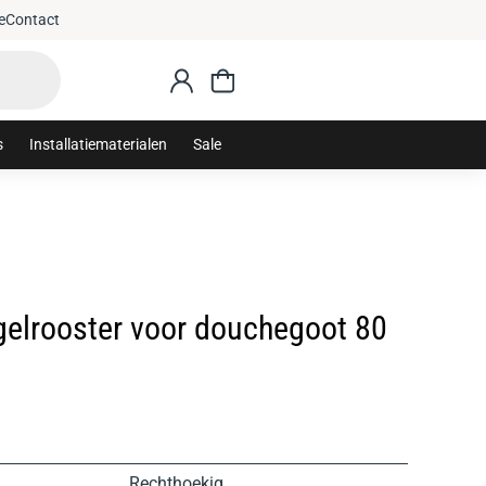
Gratis verzending vanaf €75,-
e
Contact
s
Installatiematerialen
Sale
elrooster voor douchegoot 80
Rechthoekig