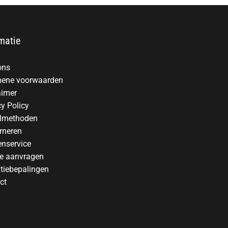
matie
ons
ene voorwaarden
aimer
cy Policy
lmethoden
rneren
enservice
te aanvragen
tiebepalingen
ct