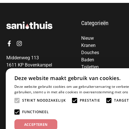
Categorieën
Nieuw
Kranen
Douches
Middenweg 113
Baden
1611 KP Bovenkarspel
Toiletten
06-13850797
Radiatoren
Deze website maakt gebruik van cookies.
Spiegels
E-mail:
info@sanithuis.nl
Deze website gebruikt cookies om uw gebruikerservaring te verbete
Wastafels
gebruiken, stemt u in met alle cookies in overeenstemming met ons
Badkamermeubelen
STRIKT NOODZAKELIJK
PRESTATIE
TARGET
Accessoires
Installatiematerialen
FUNCTIONEEL
Sale
ACCEPTEREN