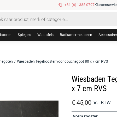
Tijdelijke 10% korting met code: sanithuis10
+31 (6) 1385 0797
Klantenservic
iatoren
Spiegels
Wastafels
Badkamermeubelen
Accessoire
hegoten
Wiesbaden Tegelrooster voor douchegoot 80 x 7 cm RVS
Wiesbaden Teg
x 7 cm RVS
€
45,00
incl. BTW
Vorm rooster