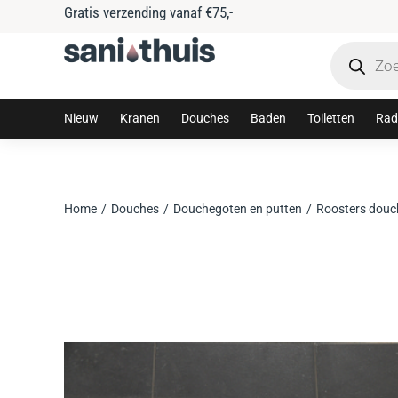
g vanaf €75,-
Nieuw
Kranen
Douches
Baden
Toiletten
Rad
Home
Douches
Douchegoten en putten
Roosters douc
Je bent hier: