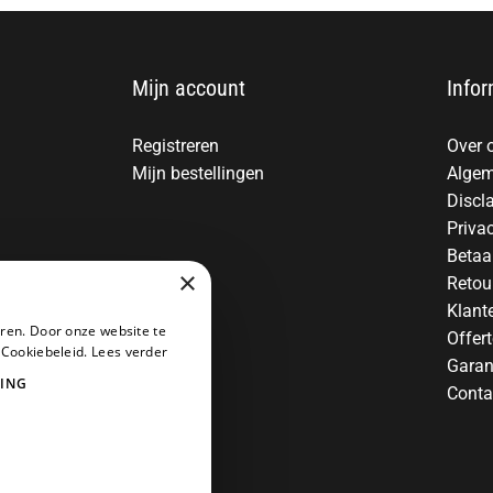
Mijn account
Infor
Registreren
Over 
Mijn bestellingen
Algem
Discl
Priva
Betaa
×
Retou
Klant
ren. Door onze website te
Offer
 Cookiebeleid.
Lees verder
Garan
ING
Conta