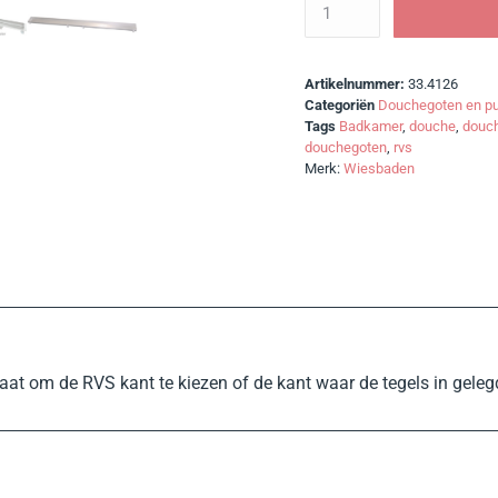
Artikelnummer:
33.4126
Categoriën
Douchegoten en pu
Tags
Badkamer
,
douche
,
douch
douchegoten
,
rvs
Merk:
Wiesbaden
aat om de RVS kant te kiezen of de kant waar de tegels in gele