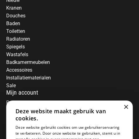
Nieuw
Kranen
Douches
Baden
Toiletten
Radiatoren
Spiegels
Wastafels
Badkamermeubelen
Accessoires
Installatiematerialen
Sale
Mijn account
Registreren
×
Mijn bestellingen
Deze website maakt gebruik van
Informatie
cookies.
Over ons
Deze website gebruikt cookies om uw gebruikerservaring
te verbeteren. Door onze website te gebruiken, stemt u in
Algemene voorwaarden