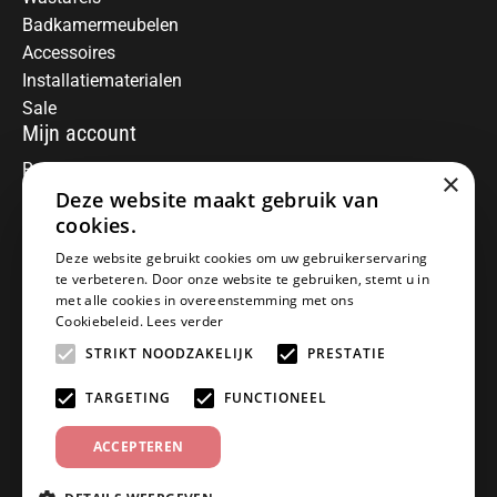
Badkamermeubelen
Accessoires
Installatiematerialen
Sale
Mijn account
Registreren
×
Mijn bestellingen
Deze website maakt gebruik van
Informatie
cookies.
Over ons
Deze website gebruikt cookies om uw gebruikerservaring
te verbeteren. Door onze website te gebruiken, stemt u in
Algemene voorwaarden
met alle cookies in overeenstemming met ons
Disclaimer
Cookiebeleid.
Lees verder
Privacy Policy
STRIKT NOODZAKELIJK
PRESTATIE
Betaalmethoden
Retourneren
TARGETING
FUNCTIONEEL
Klantenservice
ACCEPTEREN
Offerte aanvragen
Garantiebepalingen