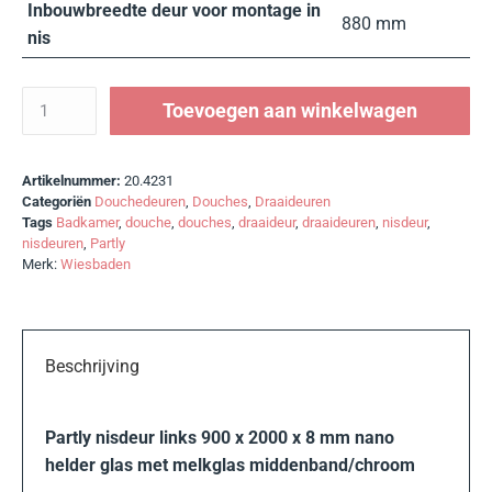
Inbouwbreedte deur voor montage in
880 mm
nis
Toevoegen aan winkelwagen
Artikelnummer:
20.4231
Categoriën
Douchedeuren
,
Douches
,
Draaideuren
Tags
Badkamer
,
douche
,
douches
,
draaideur
,
draaideuren
,
nisdeur
,
nisdeuren
,
Partly
Merk:
Wiesbaden
Beschrijving
Partly nisdeur links 900 x 2000 x 8 mm nano
helder glas met melkglas middenband/chroom