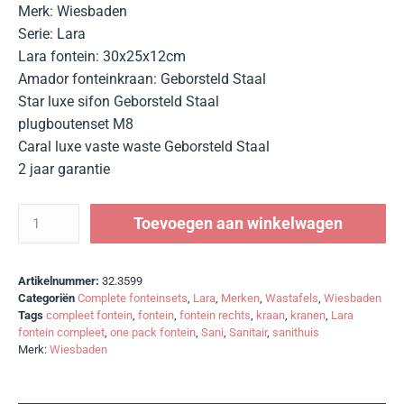
Merk: Wiesbaden
Serie: Lara
Lara fontein: 30x25x12cm
Amador fonteinkraan: Geborsteld Staal
Star luxe sifon Geborsteld Staal
plugboutenset M8
Caral luxe vaste waste Geborsteld Staal
2 jaar garantie
Toevoegen aan winkelwagen
Artikelnummer:
32.3599
Categoriën
Complete fonteinsets
,
Lara
,
Merken
,
Wastafels
,
Wiesbaden
Tags
compleet fontein
,
fontein
,
fontein rechts
,
kraan
,
kranen
,
Lara
fontein compleet
,
one pack fontein
,
Sani
,
Sanitair
,
sanithuis
Merk:
Wiesbaden