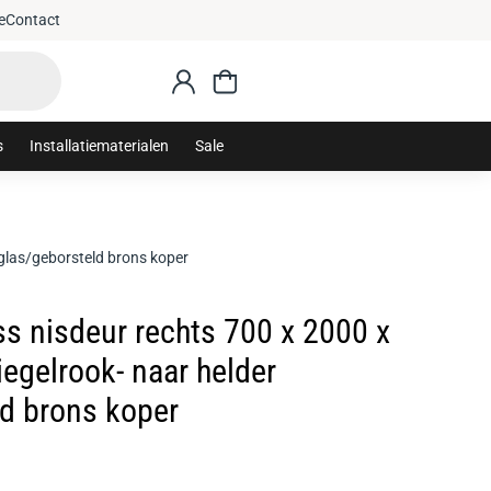
e
Contact
s
Installatiematerialen
Sale
glas/geborsteld brons koper
s nisdeur rechts 700 x 2000 x
egelrook- naar helder
ld brons koper