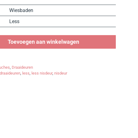
Wiesbaden
Less
Toevoegen aan winkelwagen
uches
,
Draaideuren
draaideuren
,
less
,
less nisdeur
,
nisdeur