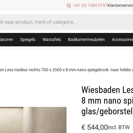
Gratis verzending vanaf €75,-
+31 (6) 1385 0797
Klantenservic
iatoren
Spiegels
Wastafels
Badkamermeubelen
Accessoire
n Less nisdeur rechts 700 x 2000 x 8 mm nano spiegelrook- naar helder 
Wiesbaden Les
8 mm nano spi
glas/geborste
€
544,00
incl. BTW