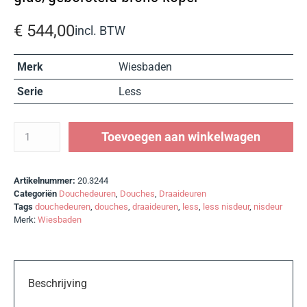
€
544,00
incl. BTW
Merk
Wiesbaden
Serie
Less
Toevoegen aan winkelwagen
Artikelnummer:
20.3244
Categoriën
Douchedeuren
,
Douches
,
Draaideuren
Tags
douchedeuren
,
douches
,
draaideuren
,
less
,
less nisdeur
,
nisdeur
Merk:
Wiesbaden
Beschrijving