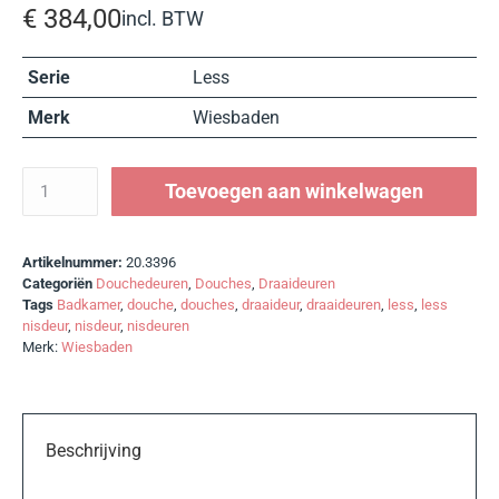
€
384,00
incl. BTW
Serie
Less
Merk
Wiesbaden
Toevoegen aan winkelwagen
Artikelnummer:
20.3396
Categoriën
Douchedeuren
,
Douches
,
Draaideuren
Tags
Badkamer
,
douche
,
douches
,
draaideur
,
draaideuren
,
less
,
less
nisdeur
,
nisdeur
,
nisdeuren
Merk:
Wiesbaden
Beschrijving