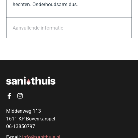
hechten. Onderhoudsarm dus.
Aanvullende informatie
Middenweg 113
1611 KP Bovenkarspel
06-13850797
E-mail:
info@sanithuis.nl