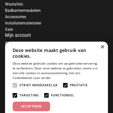
Wastafels
Badkamermeubelen
Accessoires
Installatiematerialen
Sale
Mijn account
Registreren
×
Deze website maakt gebruik van
Mijn bestellingen
Informatie
cookies.
Over ons
Deze website gebruikt cookies om uw gebruikerservaring
te verbeteren. Door onze website te gebruiken, stemt u in
Algemene voorwaarden
met alle cookies in overeenstemming met ons
Disclaimer
Cookiebeleid.
Lees verder
Privacy Policy
STRIKT NOODZAKELIJK
PRESTATIE
Betaalmethoden
Retourneren
TARGETING
FUNCTIONEEL
Klantenservice
ACCEPTEREN
Offerte aanvragen