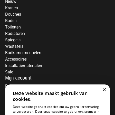
Nieuw
Kranen
Douches
Baden
Toiletten
Radiatoren
Spiegels
Wastafels
Badkamermeubelen
Accessoires
Installatiematerialen
Sale
Mijn account
Registreren
×
Mijn bestellingen
Deze website maakt gebruik van
Informatie
cookies.
Over ons
Deze website gebruikt cookies om uw gebruikerservaring
te verbeteren. Door onze website te gebruiken, stemt u in
Algemene voorwaarden