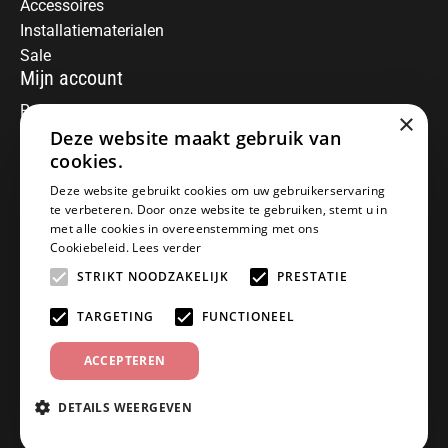
Accessoires
Installatiematerialen
Sale
Mijn account
Registreren
×
Mijn bestellingen
Deze website maakt gebruik van
Informatie
cookies.
Over ons
Deze website gebruikt cookies om uw gebruikerservaring
te verbeteren. Door onze website te gebruiken, stemt u in
Algemene voorwaarden
met alle cookies in overeenstemming met ons
Disclaimer
Cookiebeleid.
Lees verder
Privacy Policy
STRIKT NOODZAKELIJK
PRESTATIE
Betaalmethoden
Retourneren
TARGETING
FUNCTIONEEL
Klantenservice
ACCEPTEREN
Offerte aanvragen
Garantiebepalingen
DETAILS WEERGEVEN
Contact