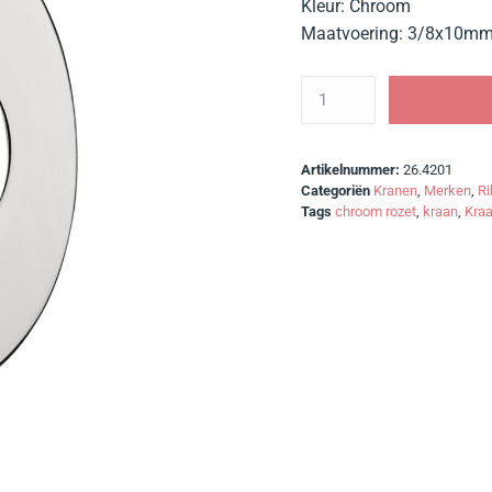
Kleur: Chroom
Maatvoering: 3/8x10m
Artikelnummer:
26.4201
Categoriën
Kranen
,
Merken
,
Ri
Tags
chroom rozet
,
kraan
,
Kraa