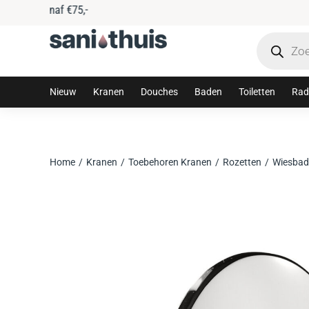
Tijdelijke 10% korting met code: sanithuis10
Nieuw
Kranen
Douches
Baden
Toiletten
Rad
Home
Kranen
Toebehoren Kranen
Rozetten
Wiesbad
Je bent hier: