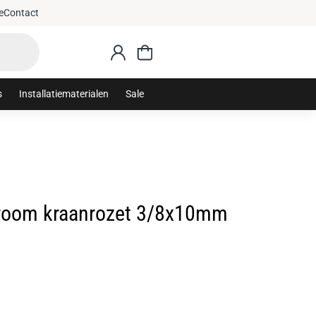
e
Contact
s
Installatiematerialen
Sale
room kraanrozet 3/8x10mm