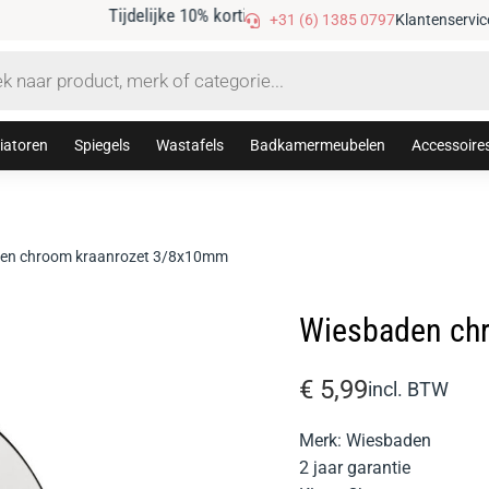
Gratis verzending vanaf €75,-
+31 (6) 1385 0797
Klantenservic
iatoren
Spiegels
Wastafels
Badkamermeubelen
Accessoire
en chroom kraanrozet 3/8x10mm
Wiesbaden ch
€
5,99
incl. BTW
Merk: Wiesbaden
2 jaar garantie