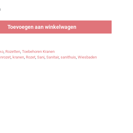
m
Toevoegen aan winkelwagen
ko
,
Rozetten
,
Toebehoren Kranen
nrozet
,
kranen
,
Rozet
,
Sani
,
Sanitair
,
sanithuis
,
Wiesbaden