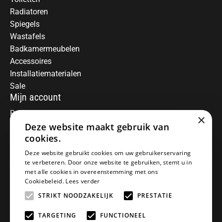
Radiatoren
Spiegels
Wastafels
Badkamermeubelen
Accessoires
Installatiematerialen
Sale
Mijn account
Registreren
×
Deze website maakt gebruik van
Mijn bestellingen
Informatie
cookies.
Over ons
Deze website gebruikt cookies om uw gebruikerservaring
te verbeteren. Door onze website te gebruiken, stemt u in
Algemene voorwaarden
met alle cookies in overeenstemming met ons
Disclaimer
Cookiebeleid.
Lees verder
Privacy Policy
STRIKT NOODZAKELIJK
PRESTATIE
Betaalmethoden
Retourneren
TARGETING
FUNCTIONEEL