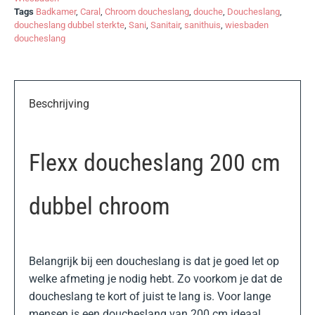
Tags
Badkamer
,
Caral
,
Chroom doucheslang
,
douche
,
Doucheslang
,
doucheslang dubbel sterkte
,
Sani
,
Sanitair
,
sanithuis
,
wiesbaden
doucheslang
Beschrijving
Flexx doucheslang 200 cm
dubbel chroom
Belangrijk bij een doucheslang is dat je goed let op
welke afmeting je nodig hebt. Zo voorkom je dat de
doucheslang te kort of juist te lang is. Voor lange
mensen is een doucheslang van 200 cm ideaal.