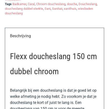
Tags
Badkamer
,
Caral
,
Chroom doucheslang
,
douche
,
Doucheslang
,
doucheslang dubbel sterkte
,
Sani
,
Sanitair
,
sanithuis
,
wiesbaden
doucheslang
Beschrijving
Flexx doucheslang 150 cm
dubbel chroom
Belangrijk bij een doucheslang is dat je goed let op
welke afmeting je nodig hebt. Zo voorkom je dat je
doucheslang te kort of juist te lang is. Een
doucheslang van 150 cm is voor de meeste