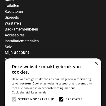
Toiletten
Radiatoren
Spiegels
Wastafels
Badkamermeubelen
Accessoires
Installatiematerialen
Sale
Mijn account
Registreren
×
Deze website maakt gebruik van
Mijn bestellingen
Informatie
cookies.
Over ons
Deze website gebruikt cookies om uw gebruikerservaring
te verbeteren. Door onze website te gebruiken, stemt u in
Algemene voorwaarden
met alle cookies in overeenstemming met ons
Disclaimer
Cookiebeleid.
Lees verder
Privacy Policy
STRIKT NOODZAKELIJK
PRESTATIE
Betaalmethoden