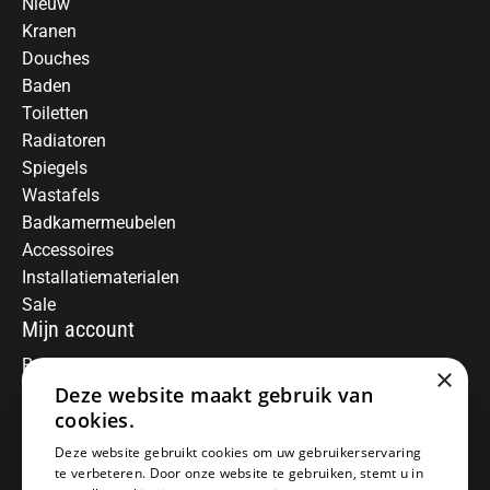
Nieuw
Kranen
Douches
Baden
Toiletten
Radiatoren
Spiegels
Wastafels
Badkamermeubelen
Accessoires
Installatiematerialen
Sale
Mijn account
Registreren
×
Deze website maakt gebruik van
Mijn bestellingen
Informatie
cookies.
Over ons
Deze website gebruikt cookies om uw gebruikerservaring
te verbeteren. Door onze website te gebruiken, stemt u in
Algemene voorwaarden